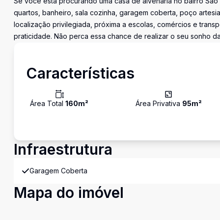
Se você está procurando uma casa de alvenaria no bairro São 
quartos, banheiro, sala cozinha, garagem coberta, poço artes
localização privilegiada, próxima a escolas, comércios e trans
praticidade. Não perca essa chance de realizar o seu sonho da
Características
Área Total
160
m²
Área Privativa
95
m²
Infraestrutura
Garagem Coberta
Mapa do imóvel