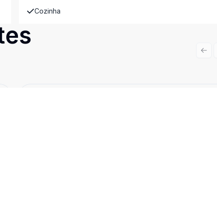
Cozinha
tes
Prev
Cód:
CA3498
Comparar