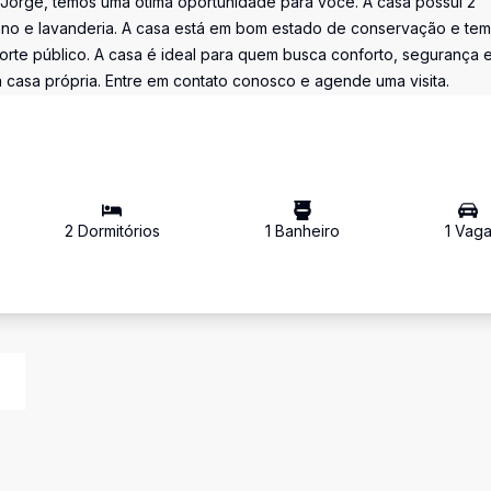
Jorge, temos uma ótima oportunidade para você. A casa possui 2
iano e lavanderia. A casa está em bom estado de conservação e te
porte público. A casa é ideal para quem busca conforto, segurança 
 casa própria. Entre em contato conosco e agende uma visita.
2
Dormitório
s
1
Banheiro
1
Vag