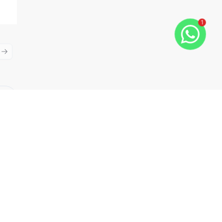
1
ious slide
Next slide
Cód:
4280
Comparar