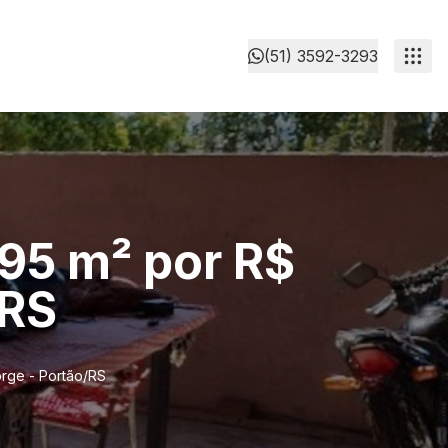
(51) 3592-3293
 95 m² por R$
/RS
orge - Portão/RS