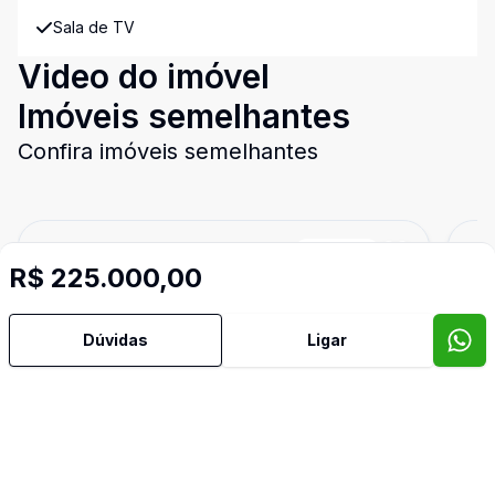
Sala de TV
Video do imóvel
Imóveis semelhantes
Confira imóveis semelhantes
Cód:
CA3498
Comparar
Có
R$ 225.000,00
Dúvidas
Ligar