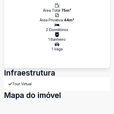
Área Total
75
m²
Área Privativa
44
m²
2
Dormitório
s
1
Banheiro
1
Vaga
Infraestrutura
Tour Virtual
Mapa do imóvel