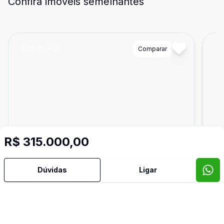
Confira imóveis semelhantes
Cód:
CA3701
Comparar
Có
R$ 315.000,00
Dúvidas
Ligar