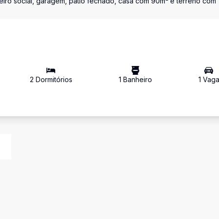
nheiro social, garagem, pátio fechado, casa com 90m² e terreno com
2
Dormitório
s
1
Banheiro
1
Vag