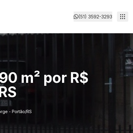
(51) 3592-3293
 90 m² por R$
/RS
orge - Portão/RS