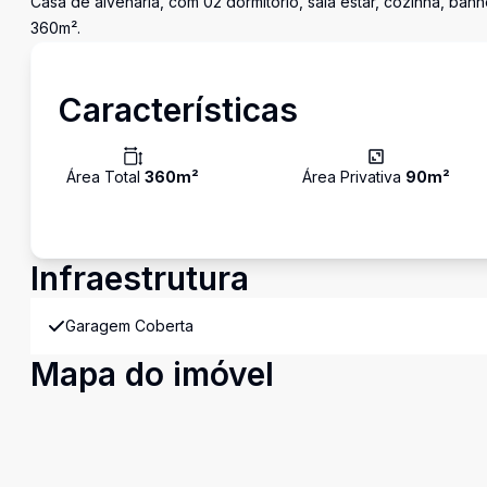
Casa de alvenaria, com 02 dormitório, sala estar, cozinha, ba
360m².
Características
Área Total
360
m²
Área Privativa
90
m²
Infraestrutura
Garagem Coberta
Mapa do imóvel