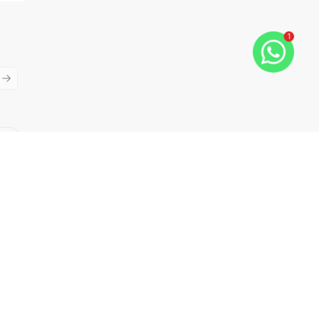
1
ious slide
Next slide
Cód:
4280
Comparar