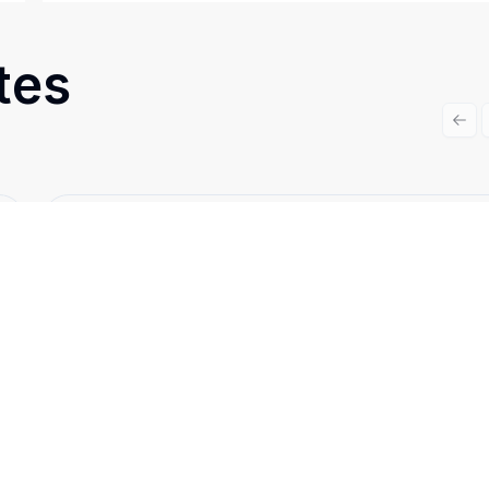
tes
Prev
Cód:
CA3498
Comparar