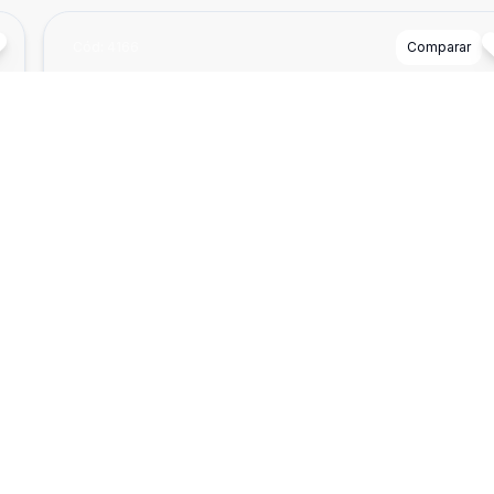
Cód:
4166
Comparar
²
Ban
1
60
Loja