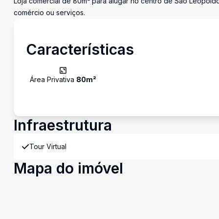
Loja comercial de 80m² para alugar no centro de São Leopoldo.
comércio ou serviços.
Características
Área Privativa
80
m²
Infraestrutura
Tour Virtual
Mapa do imóvel