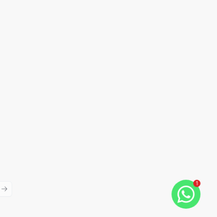
1
ious slide
Next slide