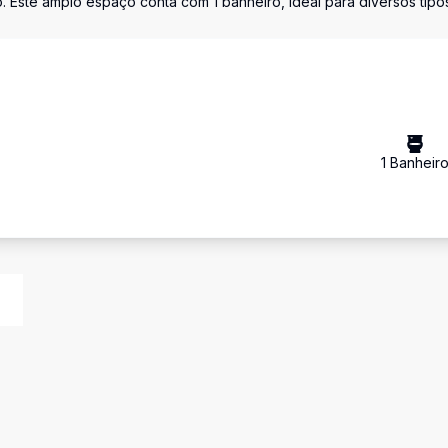
 Este amplo espaço conta com 1 banheiro, ideal para diversos tipo
1
Banheir