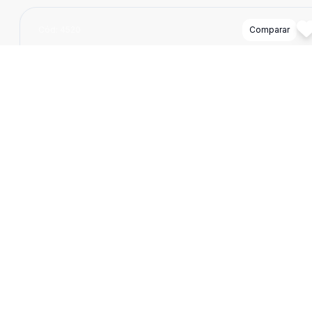
Cód:
4520
Comparar
Ban
1
70
m
Loja