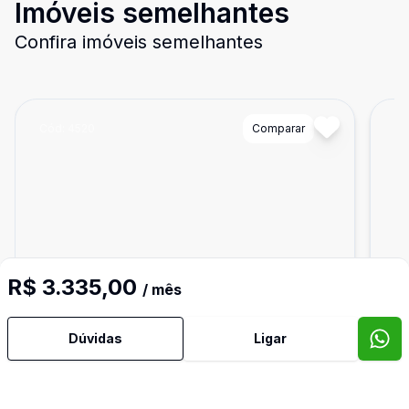
Imóveis semelhantes
Confira imóveis semelhantes
Cód:
4520
Comparar
Có
R$ 3.335,00
/ mês
Dúvidas
Ligar