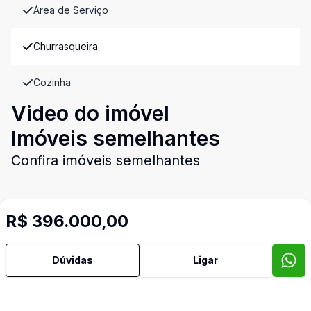
Área de Serviço
Churrasqueira
Cozinha
Video do imóvel
Imóveis semelhantes
Confira imóveis semelhantes
R$ 396.000,00
Cód:
CA3454
Comparar
Có
Dúvidas
Ligar