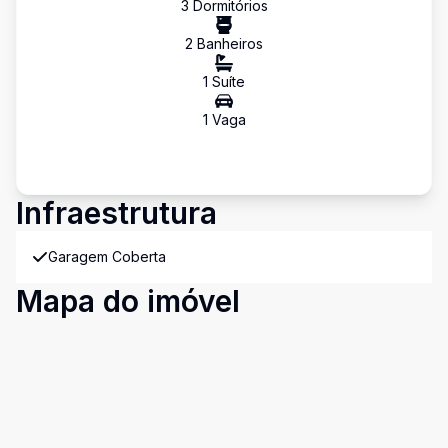
3
Dormitório
s
2
Banheiro
s
1
Suíte
1
Vaga
Infraestrutura
Garagem Coberta
Mapa do imóvel