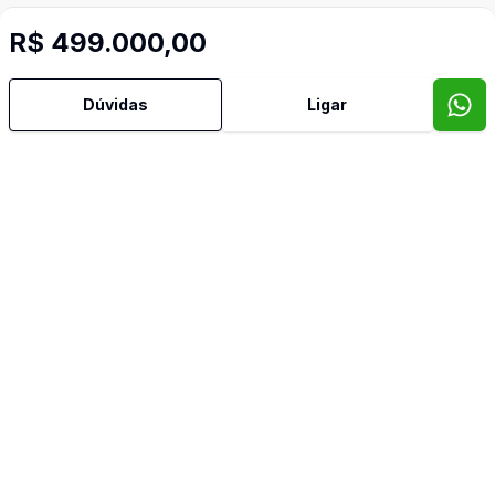
Confira imóveis semelhantes
R$ 499.000,00
Dúvidas
Ligar
Cód:
CA3454
Comparar
Có