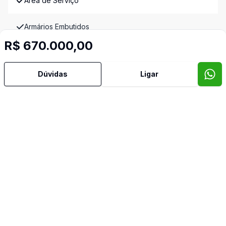
Área de Serviço
Armários Embutidos
R$ 670.000,00
Banheiro Social
Dúvidas
Ligar
Churrasqueira
Cozinha
Dependência de Empregada
Despensa
Lareira
Piscina