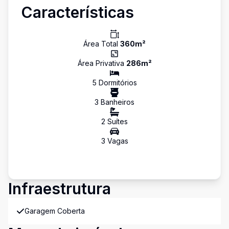
Características
Área Total
360
m²
Área Privativa
286
m²
5
Dormitório
s
3
Banheiro
s
2
Suíte
s
3
Vaga
s
Infraestrutura
Garagem Coberta