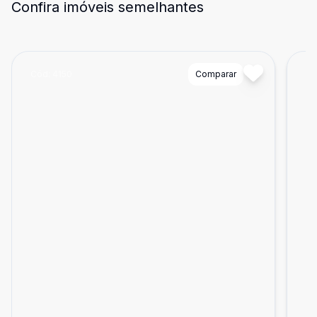
Confira imóveis semelhantes
Cód:
4150
Comparar
Có