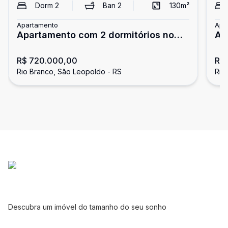
Dorm
2
Ban
2
130
m²
Apartamento
Apa
Apartamento com 2 dormitórios no
Ap
bairro Rio Branco em São Leopoldo
ve
R$ 720.000,00
R$
Le
Rio Branco, São Leopoldo - RS
Rio
Descubra um imóvel do tamanho do seu sonho