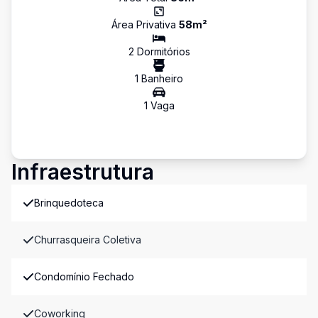
Área Privativa
58
m²
2
Dormitório
s
1
Banheiro
1
Vaga
Infraestrutura
Brinquedoteca
Churrasqueira Coletiva
Condomínio Fechado
Coworking