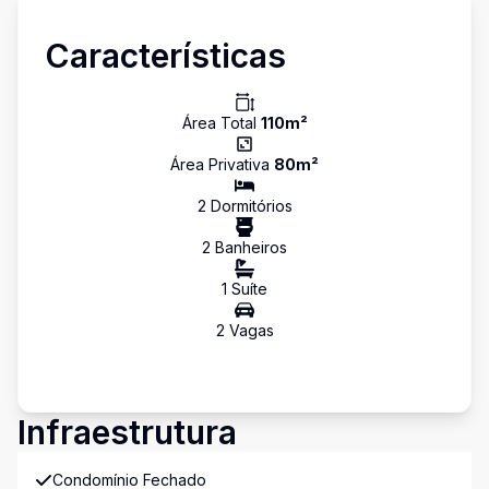
Características
Área Total
110
m²
Área Privativa
80
m²
2
Dormitório
s
2
Banheiro
s
1
Suíte
2
Vaga
s
Infraestrutura
Condomínio Fechado