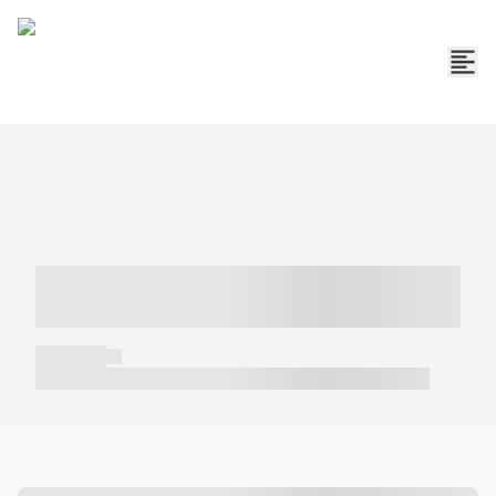
----- ----- -- ------ ---- ---- -- ----- -----
----- --- ------
----- -----
----- ----- -- ------ ---- ---- -- ----- ----- ----- --- ------