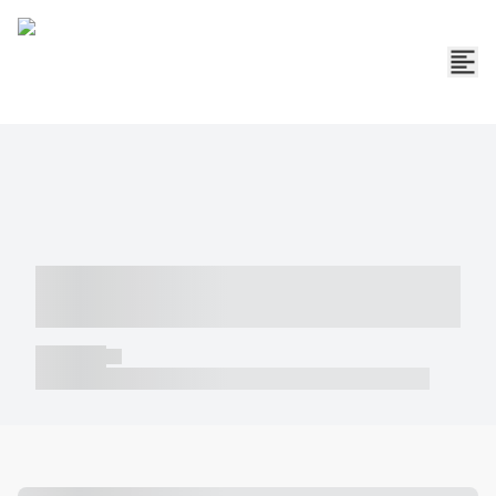
----- ----- -- ------ ---- ---- -- ----- -----
----- --- ------
----- -----
----- ----- -- ------ ---- ---- -- ----- ----- ----- --- ------