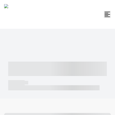
----- ----- -- ------ ---- ---- -- ----- -----
----- --- ------
----- -----
----- ----- -- ------ ---- ---- -- ----- ----- ----- --- ------