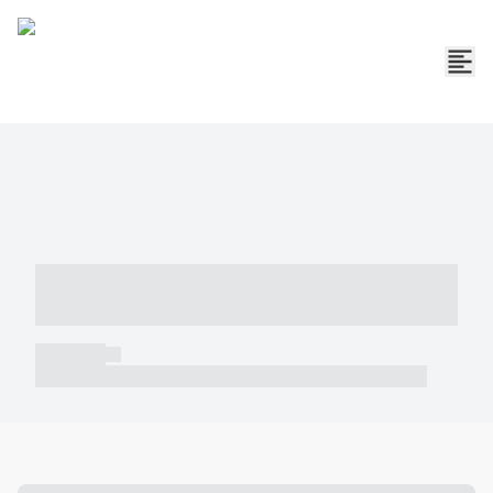
----- ----- -- ------ ---- ---- -- ----- -----
----- --- ------
----- -----
----- ----- -- ------ ---- ---- -- ----- ----- ----- --- ------