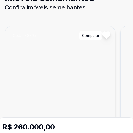
Confira imóveis semelhantes
Cód:
TE0795
Comparar
Có
R$ 260.000,00