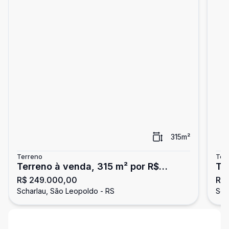
315
m²
Terreno
Ter
Terreno à venda, 315 m² por R$
Te
R$ 249.000,00
R$ 
249.000,00 - Scharlau - São
16
Scharlau, São Leopoldo - RS
Sch
Leopoldo/RS
Le