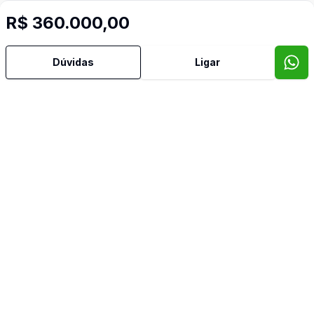
R$ 360.000,00
Dúvidas
Ligar
Corretor
IMOBILIARIA NILO UEBEL LTDA
Alexandre Rosa
083404
(51) 9821-4113
alexandre@nilouebel.com.br