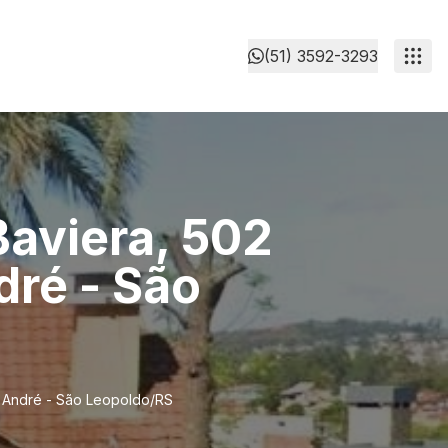
(51) 3592-3293
Baviera, 502
dré - São
o André - São Leopoldo/RS