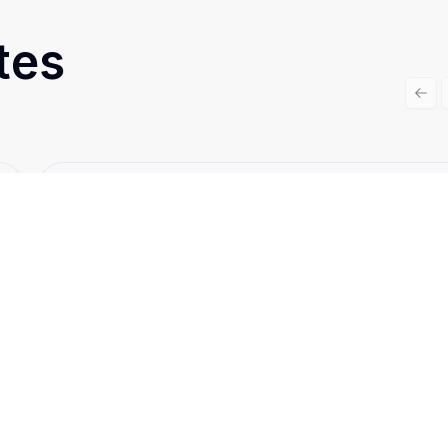
tes
Prev
Cód:
4137
Comparar