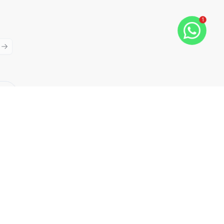
1
ious slide
Next slide
Cód:
TE0496
Comparar