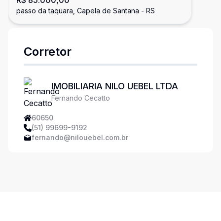
R$ 85.000,00
em Capela de Santana
passo da taquara, Capela de Santana - RS
Corretor
IMOBILIARIA NILO UEBEL LTDA
Fernando Cecatto
60650
(51) 99699-9192
fernando@nilouebel.com.br