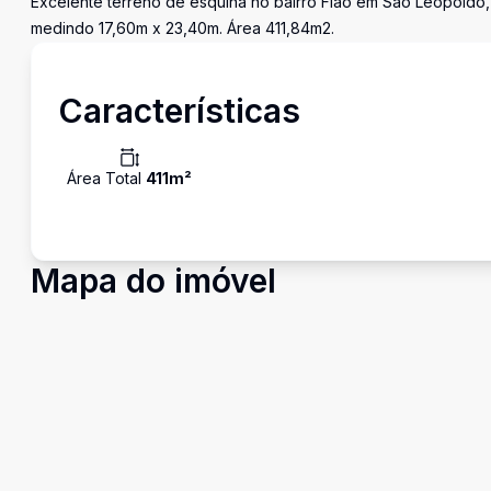
Excelente terreno de esquina no bairro Fião em São Leopoldo,
medindo 17,60m x 23,40m. Área 411,84m2.
Características
Área Total
411
m²
Mapa do imóvel