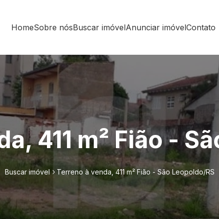
Home
Sobre nós
Buscar imóvel
Anunciar imóvel
Contato
da, 411 m² Fião - S
Buscar imóvel
Terreno à venda, 411 m² Fião - São Leopoldo/RS