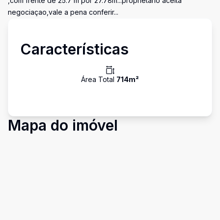
,com frente de 25.7 m por 27.78m...proprietario aceita
negociaçao,vale a pena conferir...
Características
Área Total
714
m²
Mapa do imóvel