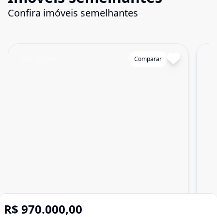
Confira imóveis semelhantes
Cód:
TE0764
Comparar
Có
R$ 970.000,00