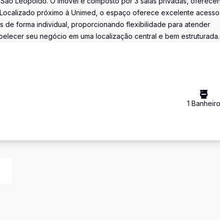
 São Leopoldo. O imóvel é composto por 3 salas privadas, oferece
o. Localizado próximo à Unimed, o espaço oferece excelente acesso
las de forma individual, proporcionando flexibilidade para atender
belecer seu negócio em uma localização central e bem estruturada.
1
Banheir