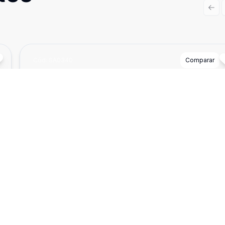
Prev
Cód:
SA0340
Comparar