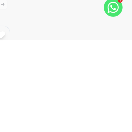
1
ious slide
Next slide
Cód:
SA0076
Comparar