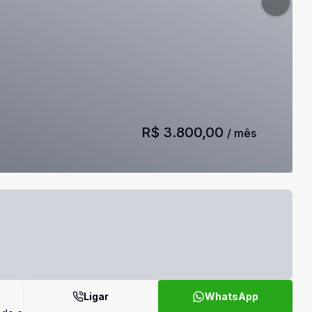
R$ 3.800,00
/ mês
Ligar
WhatsApp