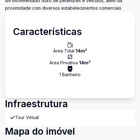
um movimentado fluxo de pedestres e veículos, além da
proximidade com diversos estabelecimentos comerciais.
Características
Área Total
14
m²
Área Privativa
14
m²
1
Banheiro
Infraestrutura
Tour Virtual
Mapa do imóvel