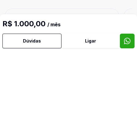
Cód:
SA0399
Comparar
Có
R$ 1.000,00
/ mês
Dúvidas
Ligar
Ban
1
17
m²