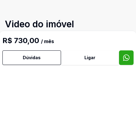
Video do imóvel
Imóveis semelhantes
R$ 730,00
/ mês
Confira imóveis semelhantes
Dúvidas
Ligar
Cód:
LO0660
Comparar
Có