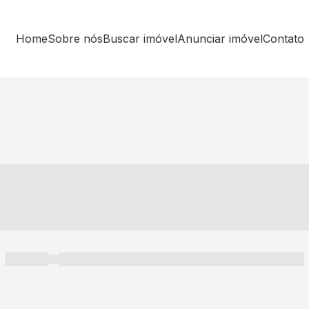
Home
Sobre nós
Buscar imóvel
Anunciar imóvel
Contato
----- ---- ---- -- ----
----- -----
----- ----- -- ------ ---- ---- -- ----- ----- ----- --- ------