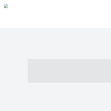
----- ----- -- -
- ------