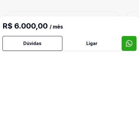
Cód:
PR0102
Comparar
Có
R$ 6.000,00
/ mês
Dúvidas
Ligar