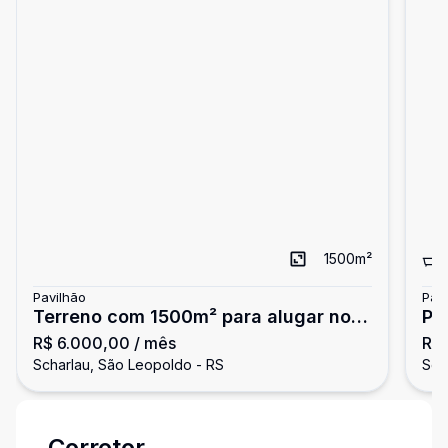
1500
m²
Pavilhão
Pav
Terreno com 1500m² para alugar no
Pa
R$ 6.000,00
/ mês
R$ 
bairro Scharlau/SL
al
Scharlau, São Leopoldo - RS
Sch
Corretor