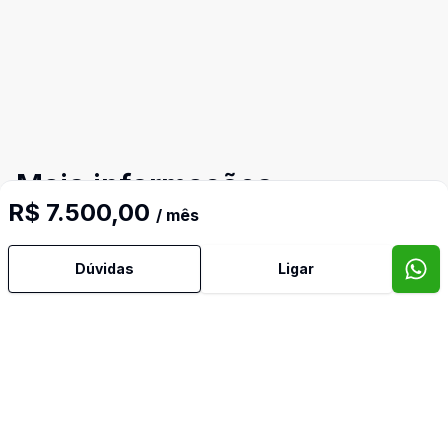
Mais informações
R$ 7.500,00
/ mês
Cozinha
Dúvidas
Ligar
Escritório
Mezanino
Video do imóvel
Imóveis semelhantes