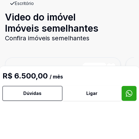
Escritório
Video do imóvel
Imóveis semelhantes
Confira imóveis semelhantes
Cód:
PA0001
Comparar
Có
R$ 6.500,00
/ mês
Dúvidas
Ligar