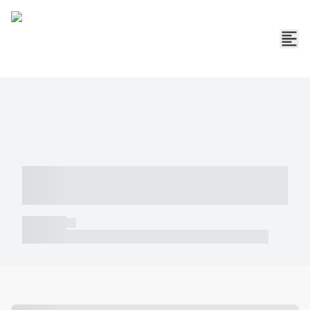
----- ----- -- ------ ---- ---- -- ----- -----
----- --- ------
----- -----
----- ----- -- ------ ---- ---- -- ----- ----- ----- --- ------