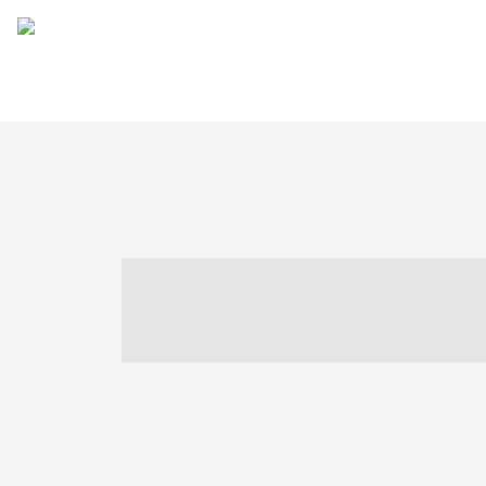
----- ----- -- -
- ------