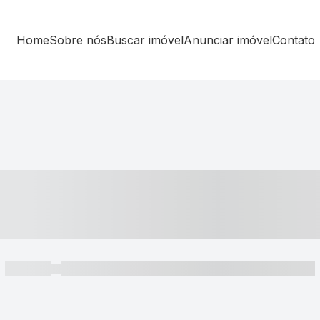
Home
Sobre nós
Buscar imóvel
Anunciar imóvel
Contato
----- ---- ---- -- ----
----- -----
----- ----- -- ------ ---- ---- -- ----- ----- ----- --- ------