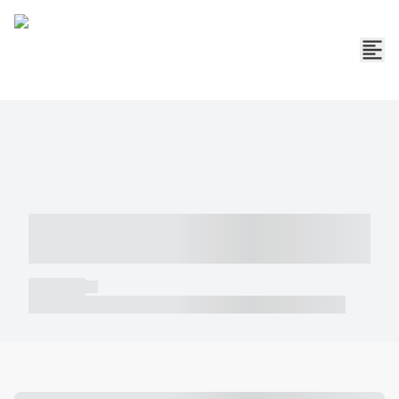
----- ----- -- ------ ---- ---- -- ----- -----
----- --- ------
----- -----
----- ----- -- ------ ---- ---- -- ----- ----- ----- --- ------