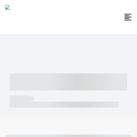
----- ----- -- ------ ---- ---- -- ----- -----
----- --- ------
----- -----
----- ----- -- ------ ---- ---- -- ----- ----- ----- --- ------