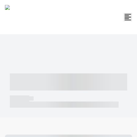
----- ----- -- ------ ---- ---- -- ----- -----
----- --- ------
----- -----
----- ----- -- ------ ---- ---- -- ----- ----- ----- --- ------