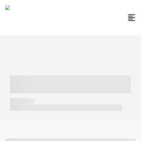
----- ----- -- ------ ---- ---- -- ----- -----
----- --- ------
----- -----
----- ----- -- ------ ---- ---- -- ----- ----- ----- --- ------