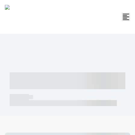
----- ----- -- ------ ---- ---- -- ----- -----
----- --- ------
----- -----
----- ----- -- ------ ---- ---- -- ----- ----- ----- --- ------