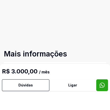
Mais informações
Vitrine
R$ 3.000,00
/ mês
Video do imóvel
Dúvidas
Ligar
Imóveis semelhantes
Confira imóveis semelhantes