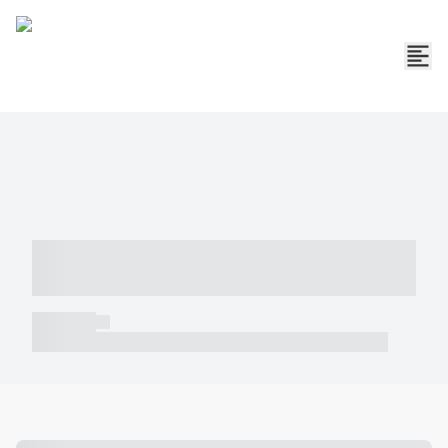
----- ----- -- ------ ---- ---- -- ----- -----
----- --- ------
----- -----
----- ----- -- ------ ---- ---- -- ----- ----- ----- --- ------