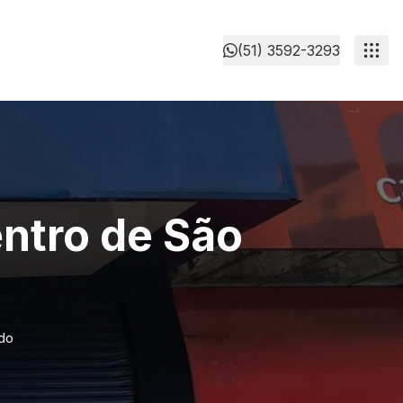
(51) 3592-3293
entro de São
ldo