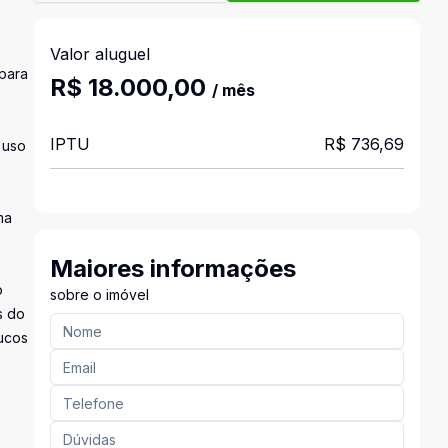
Valor aluguel
 para
R$ 18.000,00
/ mês
IPTU
R$ 736,69
 uso
ma
Maiores informações
o
sobre o imóvel
s do
oucos