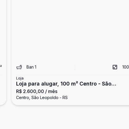
²
Ban
1
100
Loja
o
Loja para alugar, 100 m² Centro - São
R$ 2.600,00
/ mês
Leopoldo/RS
Centro, São Leopoldo - RS