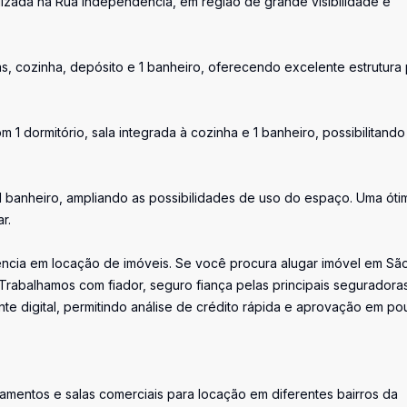
lizada na Rua Independência, em região de grande visibilidade e
as, cozinha, depósito e 1 banheiro, oferecendo excelente estrutura
1 dormitório, sala integrada à cozinha e 1 banheiro, possibilitando
1 banheiro, ampliando as possibilidades de uso do espaço. Uma óti
r.
erência em locação de imóveis. Se você procura alugar imóvel em Sã
Trabalhamos com fiador, seguro fiança pelas principais seguradora
te digital, permitindo análise de crédito rápida e aprovação em p
tamentos e salas comerciais para locação em diferentes bairros da