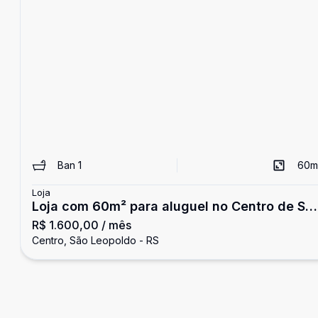
Ban
1
60
m
Loja
Loja com 60m² para aluguel no Centro de Sã
R$ 1.600,00
/ mês
Leopoldo
Centro, São Leopoldo - RS