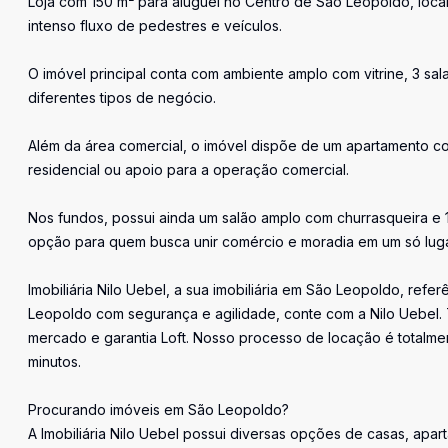
Loja com 150 m² para aluguel no Centro de São Leopoldo, loca
intenso fluxo de pedestres e veículos.
O imóvel principal conta com ambiente amplo com vitrine, 3 sal
diferentes tipos de negócio.
Além da área comercial, o imóvel dispõe de um apartamento com 
residencial ou apoio para a operação comercial.
Nos fundos, possui ainda um salão amplo com churrasqueira e 
opção para quem busca unir comércio e moradia em um só luga
Imobiliária Nilo Uebel, a sua imobiliária em São Leopoldo, ref
Leopoldo com segurança e agilidade, conte com a Nilo Uebel. 
mercado e garantia Loft. Nosso processo de locação é totalmen
minutos.
Procurando imóveis em São Leopoldo?
A Imobiliária Nilo Uebel possui diversas opções de casas, apar