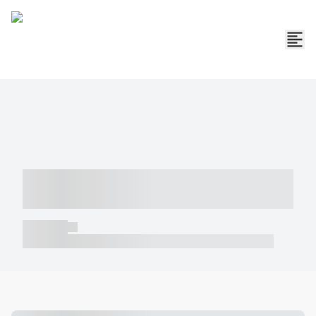
----- ----- -- ------ ---- ---- -- ----- -----
----- --- ------
----- -----
----- ----- -- ------ ---- ---- -- ----- ----- ----- --- ------