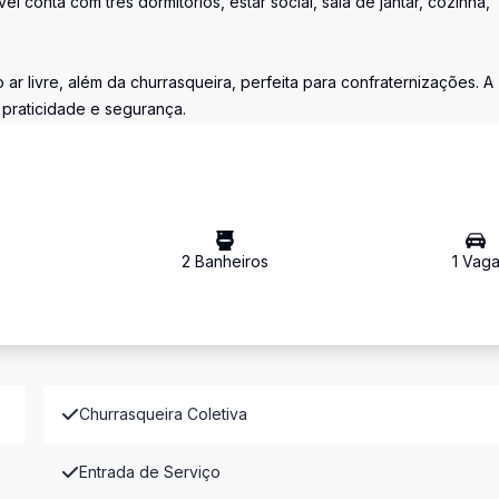
l conta com três dormitórios, estar social, sala de jantar, cozinha,
ar livre, além da churrasqueira, perfeita para confraternizações. A
praticidade e segurança.
2
Banheiro
s
1
Vag
Churrasqueira Coletiva
Entrada de Serviço