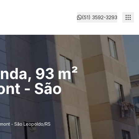
(51) 3592-3293
enda, 93 m²
nt - São
umont - São Leopoldo/RS