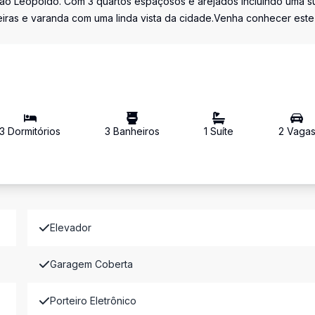
São Leopoldo. Com 3 quartos espaçosos e arejados incluindo uma su
ueiras e varanda com uma linda vista da cidade.Venha conhecer este
3
Dormitório
s
3
Banheiro
s
1
Suíte
2
Vaga
Elevador
Garagem Coberta
Porteiro Eletrônico