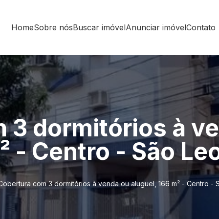
Home
Sobre nós
Buscar imóvel
Anunciar imóvel
Contato
 3 dormitórios à v
² - Centro - São L
Cobertura com 3 dormitórios à venda ou aluguel, 166 m² - Centro -