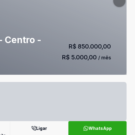
- Centro -
R$ 850.000,00
R$ 5.000,00
/ mês
Ligar
WhatsApp