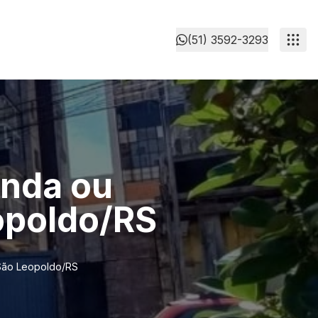
(51) 3592-3293
enda ou
eopoldo/RS
 São Leopoldo/RS