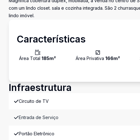
Magnífica cobertura duplex, mobiliada, à venda no centro de 
com um lindo closet. sala e cozinha integrada. São 2 churrasq
lindo imóvel.
Características
Área Total
185
m²
Área Privativa
166
m²
Infraestrutura
Circuito de TV
Entrada de Serviço
Portão Eletrônico