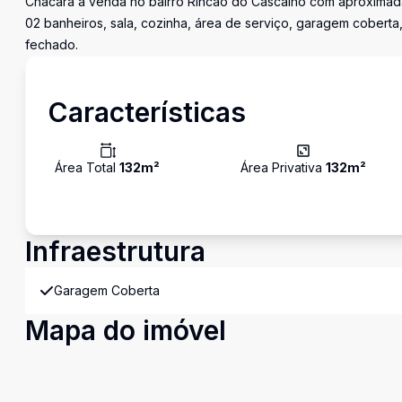
Chácara a venda no bairro Rincão do Cascalho com aproximad
02 banheiros, sala, cozinha, área de serviço, garagem coberta,
fechado.
Características
Área Total
132
m²
Área Privativa
132
m²
Infraestrutura
Garagem Coberta
Mapa do imóvel