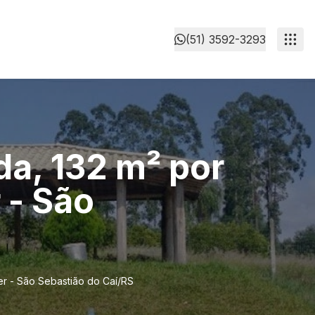
(51) 3592-3293
da, 132 m² por
 - São
er - São Sebastião do Caí/RS