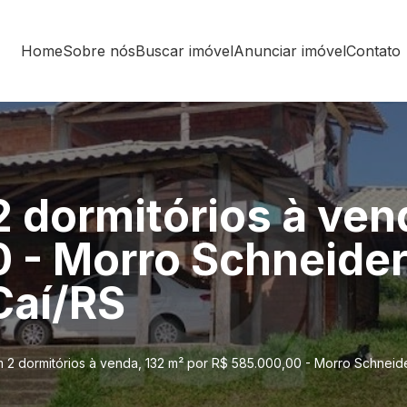
Home
Sobre nós
Buscar imóvel
Anunciar imóvel
Contato
 dormitórios à ven
 - Morro Schneider
Caí/RS
 2 dormitórios à venda, 132 m² por R$ 585.000,00 - Morro Schneid