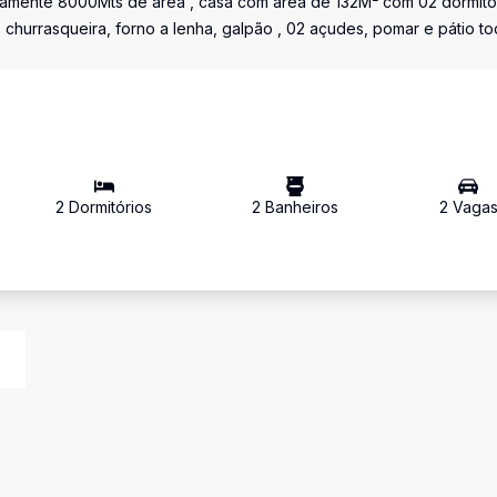
amente 8000Mts de área , casa com área de 132M² com 02 dormitór
 churrasqueira, forno a lenha, galpão , 02 açudes, pomar e pátio t
2
Dormitório
s
2
Banheiro
s
2
Vaga