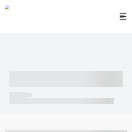
----- ----- -- ------ ---- ---- -- ----- -----
----- --- ------
----- -----
----- ----- -- ------ ---- ---- -- ----- ----- ----- --- ------