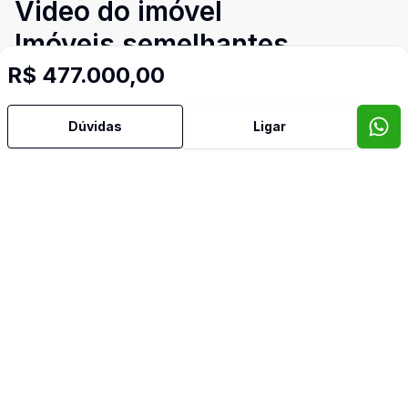
Video do imóvel
Imóveis semelhantes
Confira imóveis semelhantes
R$ 477.000,00
Dúvidas
Ligar
Cód:
CA3645
Comparar
Có