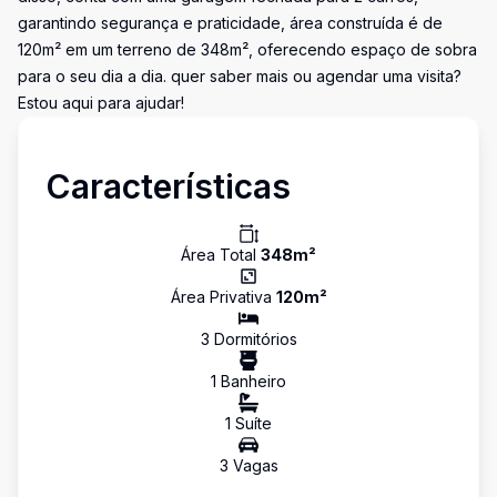
garantindo segurança e praticidade, área construída é de
120m² em um terreno de 348m², oferecendo espaço de sobra
para o seu dia a dia. quer saber mais ou agendar uma visita?
Estou aqui para ajudar!
Características
Área Total
348
m²
Área Privativa
120
m²
3
Dormitório
s
1
Banheiro
1
Suíte
3
Vaga
s