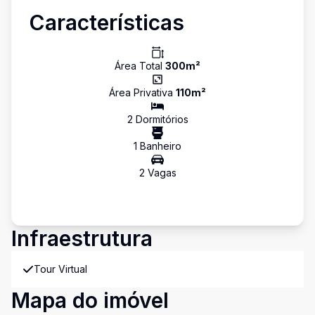
Características
Área Total
300
m²
Área Privativa
110
m²
2
Dormitório
s
1
Banheiro
2
Vaga
s
Infraestrutura
Tour Virtual
Mapa do imóvel