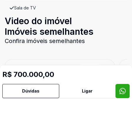
Sala de TV
Video do imóvel
Imóveis semelhantes
Confira imóveis semelhantes
Cód:
CA3681
Comparar
Có
R$ 700.000,00
Dúvidas
Ligar