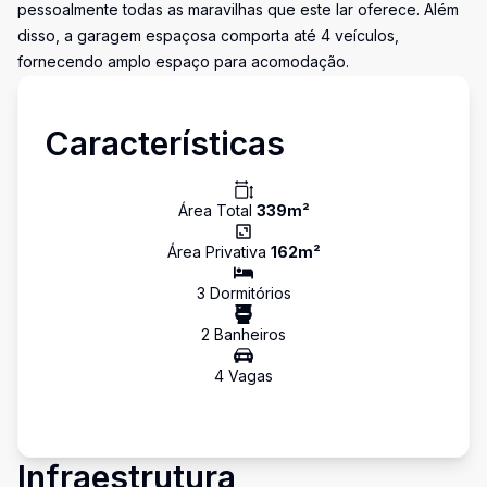
pessoalmente todas as maravilhas que este lar oferece. Além
disso, a garagem espaçosa comporta até 4 veículos,
fornecendo amplo espaço para acomodação.
Características
Área Total
339
m²
Área Privativa
162
m²
3
Dormitório
s
2
Banheiro
s
4
Vaga
s
Infraestrutura