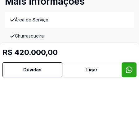
Mais informações
Área de Serviço
Churrasqueira
R$ 420.000,00
Despensa
Piscina
Dúvidas
Ligar
Sacada
Sala com Armários
Terraço
Imóveis semelhantes