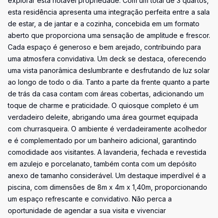
explorar esta notável propriedade. Com um total de 3 quartos,
esta residência apresenta uma integração perfeita entre a sala
de estar, a de jantar e a cozinha, concebida em um formato
aberto que proporciona uma sensação de amplitude e frescor.
Cada espaço é generoso e bem arejado, contribuindo para
uma atmosfera convidativa. Um deck se destaca, oferecendo
uma vista panorâmica deslumbrante e desfrutando de luz solar
ao longo de todo o dia. Tanto a parte da frente quanto a parte
de trás da casa contam com áreas cobertas, adicionando um
toque de charme e praticidade. O quiosque completo é um
verdadeiro deleite, abrigando uma área gourmet equipada
com churrasqueira. O ambiente é verdadeiramente acolhedor
e é complementado por um banheiro adicional, garantindo
comodidade aos visitantes. A lavanderia, fechada e revestida
em azulejo e porcelanato, também conta com um depósito
anexo de tamanho considerável. Um destaque imperdível é a
piscina, com dimensões de 8m x 4m x 1,40m, proporcionando
um espaço refrescante e convidativo. Não perca a
oportunidade de agendar a sua visita e vivenciar