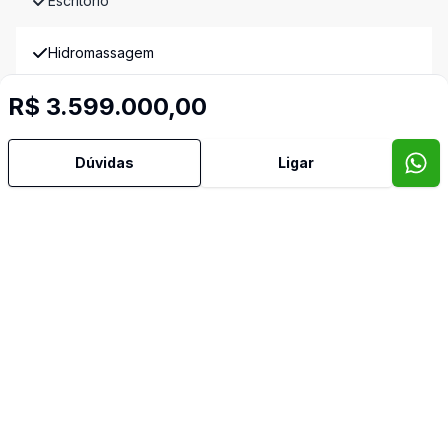
Escritório
Hidromassagem
R$ 3.599.000,00
Lareira
Lavabo
Dúvidas
Ligar
Piscina
Quintal
Sacada
Sala com Armários
Sauna