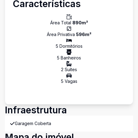
Características
Área Total
890
m²
Área Privativa
596
m²
5
Dormitório
s
5
Banheiro
s
2
Suíte
s
5
Vaga
s
Infraestrutura
Garagem Coberta
Mapa do imóvel